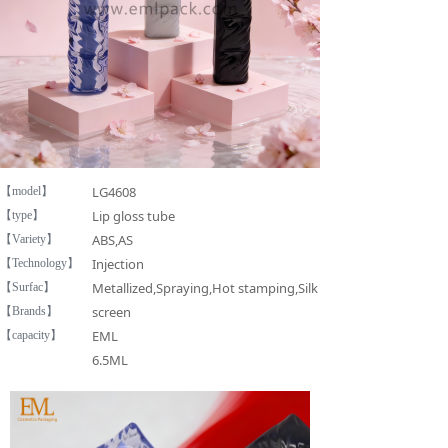
LG4608
【model】
Lip gloss tube
【type】
ABS,AS
【Variety】
Injection
【Technology】
Metallized,Spraying,Hot stamping,Silk
【Surfac】
screen
【Brands】
EML
【capacity】
6.5ML