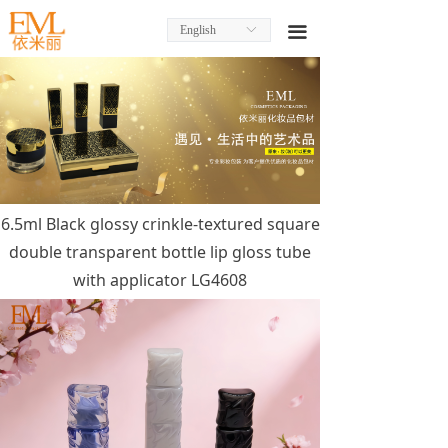
English
ꀅ
끀
6.5ml Black glossy crinkle-textured square
double transparent bottle lip gloss tube
with applicator LG4608