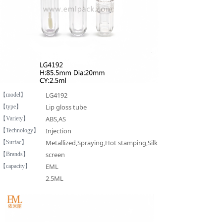
LG4192
【model】
Lip gloss tube
【type】
ABS,AS
【Variety】
Injection
【Technology】
Metallized,Spraying,Hot stamping,Silk
【Surfac】
screen
【Brands】
EML
【capacity】
2.5ML